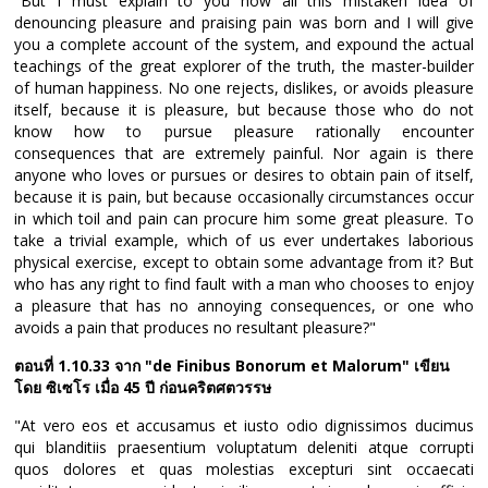
"But I must explain to you how all this mistaken idea of
denouncing pleasure and praising pain was born and I will give
you a complete account of the system, and expound the actual
teachings of the great explorer of the truth, the master-builder
of human happiness. No one rejects, dislikes, or avoids pleasure
itself, because it is pleasure, but because those who do not
know how to pursue pleasure rationally encounter
consequences that are extremely painful. Nor again is there
anyone who loves or pursues or desires to obtain pain of itself,
because it is pain, but because occasionally circumstances occur
in which toil and pain can procure him some great pleasure. To
take a trivial example, which of us ever undertakes laborious
physical exercise, except to obtain some advantage from it? But
who has any right to find fault with a man who chooses to enjoy
a pleasure that has no annoying consequences, or one who
avoids a pain that produces no resultant pleasure?"
ตอนที่ 1.10.33 จาก "de Finibus Bonorum et Malorum" เขียน
โดย ซิเซโร เมื่อ 45 ปี ก่อนคริตศตวรรษ
"At vero eos et accusamus et iusto odio dignissimos ducimus
qui blanditiis praesentium voluptatum deleniti atque corrupti
quos dolores et quas molestias excepturi sint occaecati