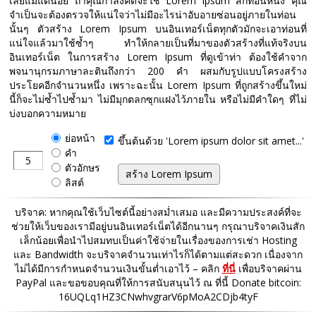
เลยแม้แต่น้อย ถ้าคุณกำลังคิดจะใช้ Lorem Ipsum สักท่อนหนึ่ง คุณ
จำเป็นจะต้องตรวจให้แน่ใจว่าไม่มีอะไรน่าอับอายซ่อนอยู่ภายในท่อน
นั้นๆ ตัวสร้าง Lorem Ipsum บนอินเทอร์เน็ตทุกตัวมักจะเอาท่อนที่
แน่ใจแล้วมาใช้ซ้ำๆ ทำให้กลายเป็นที่มาของตัวสร้างที่แท้จริงบน
อินเทอร์เน็ต ในการสร้าง Lorem Ipsum ที่ดูเข้าท่า ต้องใช้คำจาก
พจนานุกรมภาษาละตินถึงกว่า 200 คำ ผสมกับรูปแบบโครงสร้าง
ประโยคอีกจำนวนหนึ่ง เพราะฉะนั้น Lorem Ipsum ที่ถูกสร้างขึ้นใหม่
นี้ก็จะไม่ซ้ำไปซ้ำมา ไม่มีมุกตลกซุกแฝงไว้ภายใน หรือไม่มีคำใดๆ ที่ไม่
บ่งบอกความหมาย
ย่อหน้า
ขึ้นต้นด้วย 'Lorem ipsum dolor sit amet...'
คำ
ตัวอักษร
ลิสต์
บริจาค: หากคุณใช้เว็บไซต์นี้อย่างสม่ำเสมอ และมีความประสงค์ที่จะ
ช่วยให้เว็บของเรามีอยู่บนอินเทอร์เน็ตได้อีกนานๆ กรุณาบริจาคเงินสัก
เล็กน้อยเพื่อนำไปสมทบเป็นค่าใช้จ่ายในเรื่องของการเช่า Hosting
และ Bandwidth จะบริจาคจำนวนเท่าไรก็ได้ตามแต่สะดวก เนื่องจาก
ไม่ได้มีการกำหนดจำนวนเงินขั้นต่ำเอาไว้ – คลิก
ที่นี่
เพื่อบริจาคผ่าน
PayPal และขอขอบคุณที่ให้การสนับสนุนไว้ ณ ที่นี้ Donate bitcoin:
16UQLq1HZ3CNwhvgrarV6pMoA2CDjb4tyF