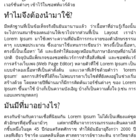
เวอร์ชั่นต่างๆ เข้าไว้ในซอฟท์แวร์ด้วย
ทำไมจึงต้องนำมาใช้?
มีหลักฐานที่เป็นข้อเท็จจริงยืนยันมานานแล้ว ว่าเนื้อหาที่อ่านรู้เรื่องนั้น
จะไปกวนสมาธิของคนอ่านให้เขวไปจากส่วนที้เป็น Layout เรานำ
Lorem Ipsum มาใช้เพราะความที่มันมีการกระจายของตัวอักษรธรรม
ดาๆ แบบพอประมาณ ซึ่งเอามาใช้แทนการเขียนว่า ‘ตรงนี้เป็นเนื้อหา,
ตรงนี้เป็นเนื้อหา' ได้ และยังทำให้มองดูเหมือนกับภาษาอังกฤษที่อ่านได้
ปกติ ปัจจุบันมีแพ็กเกจของซอฟท์แวร์การทำสื่อสิ่งพิมพ์ และซอฟท์แวร์
การสร้างเว็บเพจ (Web Page Editor) หลายตัวที่ใช้ Lorem Ipsum เป็น
แบบจำลองเนื้อหาที่เป็นค่าตั้งต้น และเวลาที่เสิร์ชด้วยคำว่า 'lorem
ipsum' ผลการเสิร์ชที่ได้ก็จะไม่พบบรรดาเว็บไซต์ที่ยังคงอยู่ในช่วงเริ่ม
สร้างด้วย โดยหลายปีที่ผ่านมาก็มีการคิดค้นเวอร์ชั่นต่างๆ ของ Lorem
Ipsum ขึ้นมาใช้ บ้างก็เป็นความบังเอิญ บ้างก็เป็นความตั้งใจ (เช่น การ
แอบแทรกมุกตลก)
มันมีที่มาอย่างไร?
ตรงกันข้ามกับความเชื่อที่นิยมกัน Lorem Ipsum ไม่ได้เป็นเพียงแค่ชุด
ตัวอักษรที่สุ่มขึ้นมามั่วๆ แต่หากมีที่มาจากวรรณกรรมละตินคลาสสิ
กชิ้นหนึ่งในยุค 45 ปีก่อนคริสตศักราช ทำให้มันมีอายุถึงกว่า 2000 ปี
เลยทีเดียว ริชาร์ด แมคคลินท็อค ศาสตราจารย์ชาวละติน จากวิทยาลัย