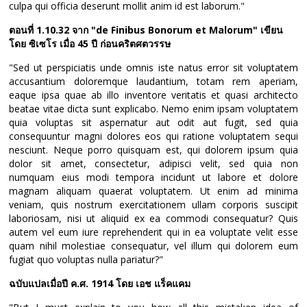
culpa qui officia deserunt mollit anim id est laborum."
ตอนที่ 1.10.32 จาก "de Finibus Bonorum et Malorum" เขียน
โดย ซิเซโร เมื่อ 45 ปี ก่อนคริตศตวรรษ
"Sed ut perspiciatis unde omnis iste natus error sit voluptatem
accusantium doloremque laudantium, totam rem aperiam,
eaque ipsa quae ab illo inventore veritatis et quasi architecto
beatae vitae dicta sunt explicabo. Nemo enim ipsam voluptatem
quia voluptas sit aspernatur aut odit aut fugit, sed quia
consequuntur magni dolores eos qui ratione voluptatem sequi
nesciunt. Neque porro quisquam est, qui dolorem ipsum quia
dolor sit amet, consectetur, adipisci velit, sed quia non
numquam eius modi tempora incidunt ut labore et dolore
magnam aliquam quaerat voluptatem. Ut enim ad minima
veniam, quis nostrum exercitationem ullam corporis suscipit
laboriosam, nisi ut aliquid ex ea commodi consequatur? Quis
autem vel eum iure reprehenderit qui in ea voluptate velit esse
quam nihil molestiae consequatur, vel illum qui dolorem eum
fugiat quo voluptas nulla pariatur?"
ฉบับแปลเมื่อปี ค.ศ. 1914 โดย เอช แร็คแคม