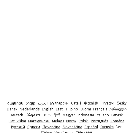
Հայերեն
Shqip
‫العربية
Български
Català
中文简体
Hrvatski
Česky
Dansk
Nederlands
English
Eesti
Filipino
Suomi
Français
ქართული
Deutsch
Ελληνικά
‫עברית
हिन्दी
Magyar
Indonesia
Italiano
Latviski
Lietuviškai
македонски
Melayu
Norsk
Polski
Português
Româna
Pyccкий
Српски
Slovenčina
Slovenščina
Español
Svenska
ไทย
Türkçe
Українська
Tiếng Việt