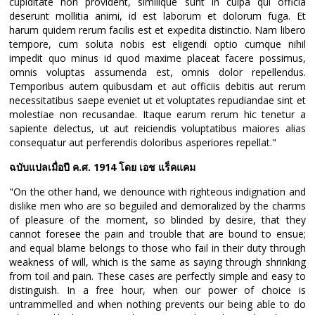
cupiditate non provident, similique sunt in culpa qui officia
deserunt mollitia animi, id est laborum et dolorum fuga. Et
harum quidem rerum facilis est et expedita distinctio. Nam libero
tempore, cum soluta nobis est eligendi optio cumque nihil
impedit quo minus id quod maxime placeat facere possimus,
omnis voluptas assumenda est, omnis dolor repellendus.
Temporibus autem quibusdam et aut officiis debitis aut rerum
necessitatibus saepe eveniet ut et voluptates repudiandae sint et
molestiae non recusandae. Itaque earum rerum hic tenetur a
sapiente delectus, ut aut reiciendis voluptatibus maiores alias
consequatur aut perferendis doloribus asperiores repellat."
ฉบับแปลเมื่อปี ค.ศ. 1914 โดย เอช แร็คแคม
"On the other hand, we denounce with righteous indignation and
dislike men who are so beguiled and demoralized by the charms
of pleasure of the moment, so blinded by desire, that they
cannot foresee the pain and trouble that are bound to ensue;
and equal blame belongs to those who fail in their duty through
weakness of will, which is the same as saying through shrinking
from toil and pain. These cases are perfectly simple and easy to
distinguish. In a free hour, when our power of choice is
untrammelled and when nothing prevents our being able to do