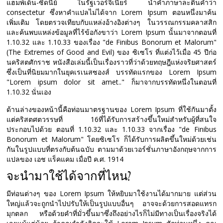
แฮมพ์เด็น-ซิดนีย์ ในรัฐเวอร์จิเนียร์ นำคำภาษาละตินคำว่า
consectetur ซึ่งหาคำแปลไม่ได้จาก Lorem Ipsum ตอนหนึ่งมาค้น
เพิ่มเติม โดยตรวจเทียบกับแหล่งอ้างอิงต่างๆ ในวรรณกรรมคลาสสิก
และค้นพบแหล่งข้อมูลที่ไร้ข้อกังขาว่า Lorem Ipsum นั้นมาจากตอนที่
1.10.32 และ 1.10.33 ของเรื่อง "de Finibus Bonorum et Malorum"
(The Extremes of Good and Evil) ของ ซิเซโร ที่แต่งไว้เมื่อ 45 ปีก่อ
นคริสตศักราช หนังสือเล่มนี้เป็นเรื่องราวที่ว่าด้วยทฤษฎีแห่งจริยศาสตร์
ซึ่งเป็นที่นิยมมากในยุคเรเนสซองส์ บรรทัดแรกของ Lorem Ipsum
"Lorem ipsum dolor sit amet.." ก็มาจากบรรทัดหนึ่งในตอนที่
1.10.32 นั่นเอง
ด้านล่างของหน้านี้คือท่อนมาตรฐานของ Lorem Ipsum ที่ใช้กันมาตั้ง
แต่คริสตศตวรรษที่ 16ที่ได้รับการสร้างขึ้นใหม่สำหรับผู้ที่สนใจ
ประกอบไปด้วย ตอนที่ 1.10.32 และ 1.10.33 จากเรื่อง "de Finibus
Bonorum et Malorum" โดยซิเซโร ก็ได้รับการผลิตขึ้นใหม่ด้วยเช่น
กันในรูปแบบที่ตรงกับต้นฉบับ ตามมาด้วยเวอร์ชั่นภาษาอังกฤษจากการ
แปลของ เอช แร็คแคม เมื่อปี ค.ศ. 1914
จะนำมาใช้ได้จากที่ไหน?
มีท่อนต่างๆ ของ Lorem Ipsum ให้หยิบมาใช้งานได้มากมาย แต่ส่วน
ใหญ่แล้วจะถูกนำไปปรับให้เป็นรูปแบบอื่นๆ อาจจะด้วยการสอดแทรก
มุกตลก หรือด้วยคำที่มั่วขึ้นมาซึ่งถึงอย่างไรก็ไม่มีทางเป็นเรื่องจริงได้